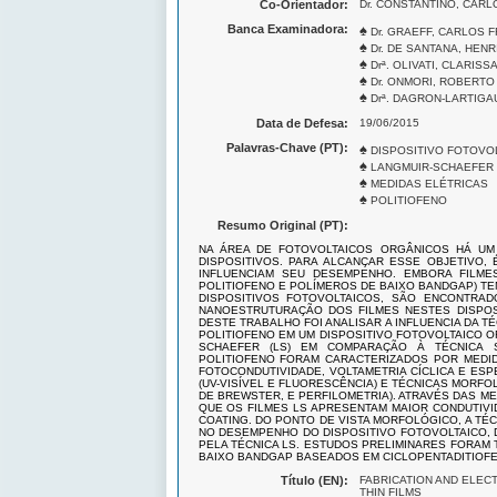
Co-Orientador:
Dr. CONSTANTINO, CAR
Banca Examinadora:
♠
Dr. GRAEFF, CARLOS 
♠
Dr. DE SANTANA, HEN
♠
Drª. OLIVATI, CLARISS
♠
Dr. ONMORI, ROBERTO
♠
Drª. DAGRON-LARTIGAU
Data de Defesa:
19/06/2015
Palavras-Chave (PT):
♠
DISPOSITIVO FOTOVO
♠
LANGMUIR-SCHAEFER
♠
MEDIDAS ELÉTRICAS
♠
POLITIOFENO
Resumo Original (PT):
NA ÁREA DE FOTOVOLTAICOS ORGÂNICOS HÁ UM
DISPOSITIVOS. PARA ALCANÇAR ESSE OBJETIVO, 
INFLUENCIAM SEU DESEMPENHO. EMBORA FILME
POLITIOFENO E POLÍMEROS DE BAIXO BANDGAP) T
DISPOSITIVOS FOTOVOLTAICOS, SÃO ENCONTRAD
NANOESTRUTURAÇÃO DOS FILMES NESTES DISPOS
DESTE TRABALHO FOI ANALISAR A INFLUENCIA DA T
POLITIOFENO EM UM DISPOSITIVO FOTOVOLTAICO OR
SCHAEFER (LS) EM COMPARAÇÃO À TÉCNICA S
POLITIOFENO FORAM CARACTERIZADOS POR MEDID
FOTOCONDUTIVIDADE, VOLTAMETRIA CÍCLICA E ES
(UV-VISÍVEL E FLUORESCÊNCIA) E TÉCNICAS MORF
DE BREWSTER, E PERFILOMETRIA). ATRAVÉS DAS 
QUE OS FILMES LS APRESENTAM MAIOR CONDUTIVI
COATING. DO PONTO DE VISTA MORFOLÓGICO, A TÉ
NO DESEMPENHO DO DISPOSITIVO FOTOVOLTAICO,
PELA TÉCNICA LS. ESTUDOS PRELIMINARES FORAM
BAIXO BANDGAP BASEADOS EM CICLOPENTADITIOFE
Título (EN):
FABRICATION AND ELEC
THIN FILMS