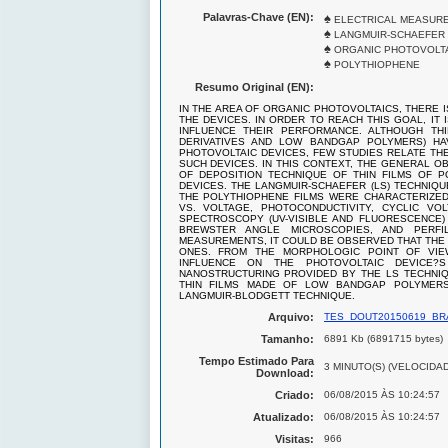
Palavras-Chave (EN):
♠
ELECTRICAL MEASUR
♠
LANGMUIR-SCHAEFER
♠
ORGANIC PHOTOVOLTA
♠
POLYTHIOPHENE
Resumo Original (EN):
IN THE AREA OF ORGANIC PHOTOVOLTAICS, THERE 
THE DEVICES. IN ORDER TO REACH THIS GOAL, IT
INFLUENCE THEIR PERFORMANCE. ALTHOUGH TH
DERIVATIVES AND LOW BANDGAP POLYMERS) HAV
PHOTOVOLTAIC DEVICES, FEW STUDIES RELATE TH
SUCH DEVICES. IN THIS CONTEXT, THE GENERAL O
OF DEPOSITION TECHNIQUE OF THIN FILMS OF P
DEVICES. THE LANGMUIR-SCHAEFER (LS) TECHNIQ
THE POLYTHIOPHENE FILMS WERE CHARACTERIZE
VS. VOLTAGE, PHOTOCONDUCTIVITY, CYCLIC VO
SPECTROSCOPY (UV-VISIBLE AND FLUORESCENCE)
BREWSTER ANGLE MICROSCOPIES, AND PERFI
MEASUREMENTS, IT COULD BE OBSERVED THAT THE 
ONES. FROM THE MORPHOLOGIC POINT OF VIEW
INFLUENCE ON THE PHOTOVOLTAIC DEVICE?
NANOSTRUCTURING PROVIDED BY THE LS TECHNIQ
THIN FILMS MADE OF LOW BANDGAP POLYMERS
LANGMUIR-BLODGETT TECHNIQUE.
Arquivo:
TES_DOUT20150619_BRA
Tamanho:
6891 Kb (6891715 bytes)
Tempo Estimado Para
3 MINUTO(S) (VELOCIDA
Download:
Criado:
06/08/2015 ÀS 10:24:57
Atualizado:
06/08/2015 ÀS 10:24:57
Visitas:
966