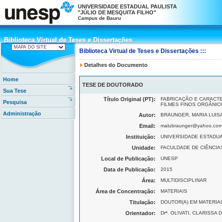
UNIVERSIDADE ESTADUAL PAULISTA
"JÚLIO DE MESQUITA FILHO"
Campus de Bauru
Biblioteca Virtual de Teses e Dissertações
Biblioteca Virtual de Teses e Dissertações
Biblioteca Virtual de Teses e Dissertações :::
Detalhes do Documento
Home
TESE DE DOUTORADO
Sua Tese
Título Original (PT):
FABRICAÇÃO E CARACTE
Pesquisa
FILMES FINOS ORGÂNIC
Administração
Autor:
BRAUNGER, MARIA LUIS
Email:
malubraunger@yahoo.co
Instituição:
UNIVERSIDADE ESTADUAL
Unidade:
FACULDADE DE CIÊNCIAS 
Local de Publicação:
UNESP
Data de Publicação:
2015
Área:
MULTIDISCIPLINAR
Área de Concentração:
MATERIAIS
Titulação:
DOUTOR(A) EM MATERIA
Orientador:
Drª. OLIVATI, CLARISSA