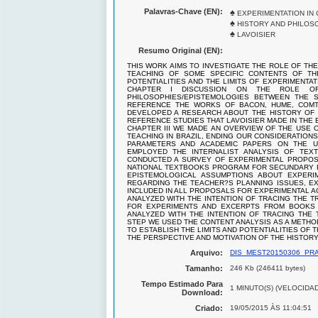
Palavras-Chave (EN):
♠
EXPERIMENTATION IN
♠
HISTORY AND PHILOS
♠
LAVOISIER
Resumo Original (EN):
THIS WORK AIMS TO INVESTIGATE THE ROLE OF THE
TEACHING OF SOME SPECIFIC CONTENTS OF THI
POTENTIALITIES AND THE LIMITS OF EXPERIMENTAT
CHAPTER I DISCUSSION ON THE ROLE OF
PHILOSOPHIES/EPISTEMOLOGIES BETWEEN THE 
REFERENCE THE WORKS OF BACON, HUME, COMTE
DEVELOPED A RESEARCH ABOUT THE HISTORY OF E
REFERENCE STUDIES THAT LAVOISIER MADE IN THE 
CHAPTER III WE MADE AN OVERVIEW OF THE USE 
TEACHING IN BRAZIL, ENDING OUR CONSIDERATIO
PARAMETERS AND ACADEMIC PAPERS ON THE U
EMPLOYED THE INTERNALIST ANALYSIS OF TEX
CONDUCTED A SURVEY OF EXPERIMENTAL PROPOS
NATIONAL TEXTBOOKS PROGRAM FOR SECUNDARY ED
EPISTEMOLOGICAL ASSUMPTIONS ABOUT EXPERI
REGARDING THE TEACHER?S PLANNING ISSUES, E
INCLUDED IN ALL PROPOSALS FOR EXPERIMENTAL ACT
ANALYZED WITH THE INTENTION OF TRACING THE 
FOR EXPERIMENTS AND EXCERPTS FROM BOOKS 
ANALYZED WITH THE INTENTION OF TRACING THE 
STEP WE USED THE CONTENT ANALYSIS AS A METHO
TO ESTABLISH THE LIMITS AND POTENTIALITIES OF
THE PERSPECTIVE AND MOTIVATION OF THE HISTOR
Arquivo:
DIS_MEST20150306_PRA
Tamanho:
246 Kb (246411 bytes)
Tempo Estimado Para
1 MINUTO(S) (VELOCIDA
Download:
Criado:
19/05/2015 ÀS 11:04:51