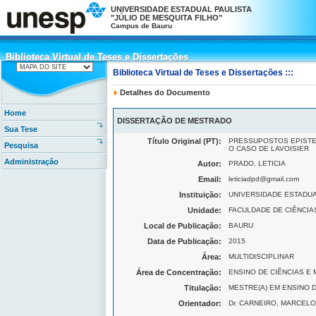
UNIVERSIDADE ESTADUAL PAULISTA
"JÚLIO DE MESQUITA FILHO"
Campus de Bauru
Biblioteca Virtual de Teses e Dissertações
Biblioteca Virtual de Teses e Dissertações
Biblioteca Virtual de Teses e Dissertações :::
Detalhes do Documento
Home
DISSERTAÇÃO DE MESTRADO
Sua Tese
Título Original (PT):
PRESSUPOSTOS EPISTE
Pesquisa
O CASO DE LAVOISIER
Administração
Autor:
PRADO, LETICIA
Email:
leticiadpd@gmail.com
Instituição:
UNIVERSIDADE ESTADUAL
Unidade:
FACULDADE DE CIÊNCIAS 
Local de Publicação:
BAURU
Data de Publicação:
2015
Área:
MULTIDISCIPLINAR
Área de Concentração:
ENSINO DE CIÊNCIAS E
Titulação:
MESTRE(A) EM ENSINO 
Orientador:
Dr. CARNEIRO, MARCEL