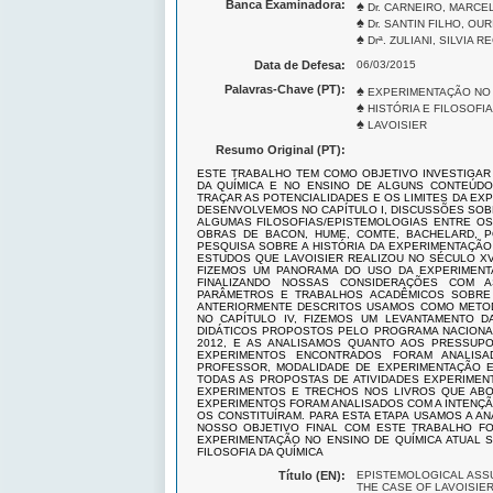
Banca Examinadora:
♠
Dr. CARNEIRO, MARC
♠
Dr. SANTIN FILHO, OU
♠
Drª. ZULIANI, SILVIA 
Data de Defesa:
06/03/2015
Palavras-Chave (PT):
♠
EXPERIMENTAÇÃO NO 
♠
HISTÓRIA E FILOSOFIA
♠
LAVOISIER
Resumo Original (PT):
ESTE TRABALHO TEM COMO OBJETIVO INVESTIGAR 
DA QUÍMICA E NO ENSINO DE ALGUNS CONTEÚDOS
TRAÇAR AS POTENCIALIDADES E OS LIMITES DA EX
DESENVOLVEMOS NO CAPÍTULO I, DISCUSSÕES SOB
ALGUMAS FILOSOFIAS/EPISTEMOLOGIAS ENTRE OS 
OBRAS DE BACON, HUME, COMTE, BACHELARD, P
PESQUISA SOBRE A HISTÓRIA DA EXPERIMENTAÇÃO
ESTUDOS QUE LAVOISIER REALIZOU NO SÉCULO XVI
FIZEMOS UM PANORAMA DO USO DA EXPERIMENTA
FINALIZANDO NOSSAS CONSIDERAÇÕES COM 
PARÂMETROS E TRABALHOS ACADÊMICOS SOBRE 
ANTERIORMENTE DESCRITOS USAMOS COMO METODO
NO CAPÍTULO IV, FIZEMOS UM LEVANTAMENTO D
DIDÁTICOS PROPOSTOS PELO PROGRAMA NACIONAL
2012, E AS ANALISAMOS QUANTO AOS PRESSUP
EXPERIMENTOS ENCONTRADOS FORAM ANALIS
PROFESSOR, MODALIDADE DE EXPERIMENTAÇÃO E
TODAS AS PROPOSTAS DE ATIVIDADES EXPERIMENT
EXPERIMENTOS E TRECHOS NOS LIVROS QUE ABO
EXPERIMENTOS FORAM ANALISADOS COM A INTENÇ
OS CONSTITUÍRAM. PARA ESTA ETAPA USAMOS A A
NOSSO OBJETIVO FINAL COM ESTE TRABALHO FO
EXPERIMENTAÇÃO NO ENSINO DE QUÍMICA ATUAL S
FILOSOFIA DA QUÍMICA
Título (EN):
EPISTEMOLOGICAL ASSU
THE CASE OF LAVOISIE