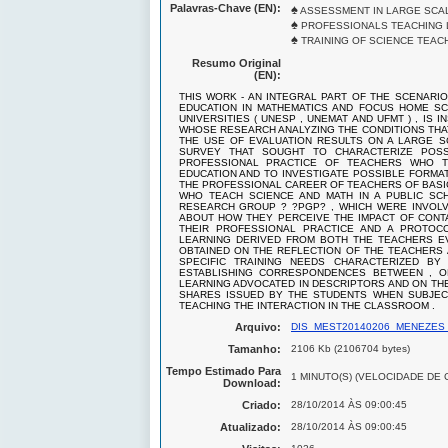
Palavras-Chave (EN):
♠
ASSESSMENT IN LARGE SCAL
♠
PROFESSIONALS TEACHING 
♠
TRAINING OF SCIENCE TEAC
Resumo Original
(EN):
THIS WORK - AN INTEGRAL PART OF THE SCENARI
EDUCATION IN MATHEMATICS AND FOCUS HOME SC
UNIVERSITIES ( UNESP , UNEMAT AND UFMT ) , IS 
WHOSE RESEARCH ANALYZING THE CONDITIONS THA
THE USE OF EVALUATION RESULTS ON A LARGE S
SURVEY THAT SOUGHT TO CHARACTERIZE POSS
PROFESSIONAL PRACTICE OF TEACHERS WHO T
EDUCATION AND TO INVESTIGATE POSSIBLE FORMA
THE PROFESSIONAL CAREER OF TEACHERS OF BASIC 
WHO TEACH SCIENCE AND MATH IN A PUBLIC SCH
RESEARCH GROUP ? ?PGP? , WHICH WERE INVOLV
ABOUT HOW THEY PERCEIVE THE IMPACT OF CONTA
THEIR PROFESSIONAL PRACTICE AND A PROTOC
LEARNING DERIVED FROM BOTH THE TEACHERS EV
OBTAINED ON THE REFLECTION OF THE TEACHERS 
SPECIFIC TRAINING NEEDS CHARACTERIZED B
ESTABLISHING CORRESPONDENCES BETWEEN , O
LEARNING ADVOCATED IN DESCRIPTORS AND ON TH
SHARES ISSUED BY THE STUDENTS WHEN SUBJEC
TEACHING THE INTERACTION IN THE CLASSROOM .
Arquivo:
DIS_MEST20140206_MENEZES 
Tamanho:
2106 Kb (2106704 bytes)
Tempo Estimado Para
1 MINUTO(S) (VELOCIDADE DE 
Download:
Criado:
28/10/2014 ÀS 09:00:45
Atualizado:
28/10/2014 ÀS 09:00:45