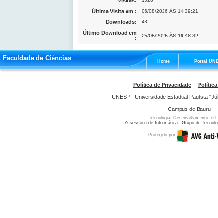
Visitas:
1026
Última Visita em :
06/08/2026 ÀS 14:39:21
Downloads:
48
Último Download em
25/05/2025 ÀS 19:48:32
:
Faculdade de Ciências
Home
Portal UN
Política de Privacidade
Política
UNESP - Universidade Estadual Paulista "Júl
Campus de Bauru
Tecnologia, Desenvolvimento, e L
Assessoria de Informática
-
Grupo de Tecnolo
Protegido por