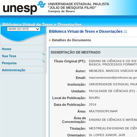
UNIVERSIDADE ESTADUAL PAULISTA
"JÚLIO DE MESQUITA FILHO"
Campus de Bauru
Biblioteca Virtual de Teses e Dissertações
Biblioteca Virtual de Teses e Dissertações
Biblioteca Virtual de Teses e Dissertações :::
Detalhes do Documento
Home
DISSERTAÇÃO DE MESTRADO
Sua Tese
Título Original (PT):
ENSINO DE CIÊNCIAS E OS SI
Pesquisa
BÁSICA: PROCESSOS FORMATI
Administração
Autor:
MENEZES, MARCOS VINÍCIUS
Email:
marcosmenezes@professor.sp.gov
Instituição:
UNIVERSIDADE ESTADUAL PAULI
Unidade:
FACULDADE DE CIÊNCIAS (FC) -
Local de Publicação:
BAURU
Data de Publicação:
2014
Área:
MULTIDISCIPLINAR
Área de
ENSINO DE CIÊNCIAS E MATEM
Concentração:
Titulação:
MESTRE(A) EM ENSINO DE CIÊ
Orientador:
Dr. LOPES JUNIOR, JAIR