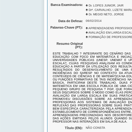
Banca Examinadora:
♠
Dr. LOPES JUNIOR, JAIR
♠
Drª. CARVALHO, LIZETE MARI
♠
Dr. MEGID NETO, JORGE
Data de Defesa:
06/02/2014
Palavras-Chave (PT):
♠
APRENDIZAGENS PROFISSIO
♠
AVALIAÇÃO EM LARGA ESCAL
♠
FORMAÇÃO DE PROFESSORES
Resumo Original
(PT):
ESTE TRABALHO ? INTEGRANTE DO CENÁRIO DAS
EDUCAÇÃO COM FOCO EM MATEMÁTICA E INICIAÇ
UNIVERSIDADES PÚBLICAS (UNESP, UNEMAT E U
ESCALA?, CUJAS PESQUISAS ANALISAM AS COND
EDUCAÇÃO A PARTIR DA UTILIZAÇÃO DOS RESULT
RESULTADOS DO DESENVOLVIMENTO DE UMA P
INCIDÊNCIAS DO SARESP NO CONTEXTO DA ATU
CONTEÚDOS DE CIÊNCIAS E DE MATEMÁTICA NA ED
OU FUNÇÕES FORMATIVAS DE TAIS INCIDÊNCIAS N
BÁSICA. PARTICIPAM DESTE TRABALHO, DUAS 
MATEMÁTICA EM UMA ESCOLA PÚBLICA DE UMA CI
PEQUENO GRUPO DE PESQUISA ? PGP, QUE FORA
SEUS DISCURSOS SOBRE O MODO COMO ELAS PERCE
AVALIAÇÃO EM LARGA ESCALA EM SUAS PRÁTIC
PROMOVEU DISCUSSÕES SOBRE AS APRENDIZAG
PROFESSORAS AOS SISTEMAS DE AVALIAÇÃO E
REFLEXÃO DAS PROFESSORAS SOBRE SUAS PRÁTI
BEM ESPECÍFICA CARACTERIZADA PELA APRENDIZ
ESTABELECIMENTO DE CORRESPONDÊNCIAS ENTRE, 
APRENDIZAGENS PRECONIZADAS NOS DESCRITORES
DAS AÇÕES EMITIDAS PELOS ALUNOS QUANDO SU
PROFESSOR NAS INTERAÇÕES EM SALA DE AULA.
Título (EN):
NÃO CONSTA