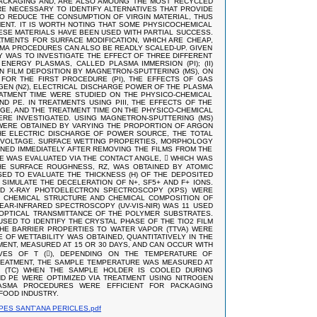
ACKAGING AND, ARE ALSO AMOUNG THE MOST RECYCLED
RE NECESSARY TO IDENTIFY ALTERNATIVES THAT PROVIDE
 REDUCE THE CONSUMPTION OF VIRGIN MATERIAL, THUS
NT. IT IS WORTH NOTING THAT SOME PHYSICOCHEMICAL
ESE MATERIALS HAVE BEEN USED WITH PARTIAL SUCCESS.
ATMENTS FOR SURFACE MODIFICATION, WHICH ARE CHEAP,
SMA PROCEDURES CAN ALSO BE READLY SCALED-UP. GIVEN
DY WAS TO INVESTIGATE THE EFFECT OF THREE DIFFERENT
NERGY PLASMAS, CALLED PLASMA IMMERSION (PI); (II)
 THIN FILM DEPOSITION BY MAGNETRON-SPUTTERING (MS), ON
FOR THE FIRST PROCEDURE (PI), THE EFFECTS OF GAS
GEN (N2), ELECTRICAL DISCHARGE POWER OF THE PLASMA
ATMENT TIME WERE STUDIED ON THE PHYSICO-CHEMICAL
D PE. IN TREATMENTS USING PIII, THE EFFECTS OF THE
AGE, AND THE TREATMENT TIME ON THE PHYSICO-CHEMICAL
RE INVESTIGATED. USING MAGNETRON-SPUTTERING (MS)
2) WERE OBTAINED BY VARYING THE PROPORTION OF ARGON
E ELECTRIC DISCHARGE OF POWER SOURCE, THE TOTAL
 VOLTAGE. SURFACE WETTING PROPERTIES, MORPHOLOGY
INED IMMEDIATELY AFTER REMOVING THE FILMS FROM THE
E WAS EVALUATED VIA THE CONTACT ANGLE,  WHICH WAS
E SURFACE ROUGHNESS, RZ, WAS OBTAINED BY ATOMIC
ED TO EVALUATE THE THICKNESS (H) OF THE DEPOSITED
 SIMULATE THE DECELERATION OF N+, SF5+ AND F+ IONS.
ND X-RAY PHOTOELECTRON SPECTROSCOPY (XPS) WERE
HE CHEMICAL STRUCTURE AND CHEMICAL COMPOSITION OF
NEAR-INFRARED SPECTROSCOPY (UV-VIS-NIR) WAS 11 USED
OPTICAL TRANSMITTANCE OF THE POLYMER SUBSTRATES.
USED TO IDENTIFY THE CRYSTAL PHASE OF THE TIO2 FILM
 THE BARRIER PROPERTIES TO WATER VAPOR (TTVA) WERE
 OF WETTABILITY WAS OBTAINED, QUANTITATIVELY IN THE
TMENT, MEASURED AT 15 OR 30 DAYS, AND CAN OCCUR WITH
VES OF T (), DEPENDING ON THE TEMPERATURE OF
REATMENT, THE SAMPLE TEMPERATURE WAS MEASURED AT
 C (TC) WHEN THE SAMPLE HOLDER IS COOLED DURING
D PE WERE OPTIMIZED VIA TREATMENT USING NITROGEN
LASMA PROCEDURES WERE EFFICIENT FOR PACKAGING
FOOD INDUSTRY.
ES SANT'ANA PERICLES.pdf