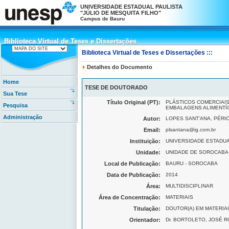
UNIVERSIDADE ESTADUAL PAULISTA
"JÚLIO DE MESQUITA FILHO"
Campus de Bauru
Biblioteca Virtual de Teses e Dissertações
Biblioteca Virtual de Teses e Dissertações
Biblioteca Virtual de Teses e Dissertações :::
Detalhes do Documento
Home
TESE DE DOUTORADO
Sua Tese
Título Original (PT):
PLÁSTICOS COMERCIAIS
Pesquisa
EMBALAGENS ALIMENTÍ
Administração
Autor:
LOPES SANT'ANA, PÉRI
Email:
plsantana@ig.com.br
Instituição:
UNIVERSIDADE ESTADUAL
Unidade:
UNIDADE DE SOROCABA (-
Local de Publicação:
BAURU - SOROCABA
Data de Publicação:
2014
Área:
MULTIDISCIPLINAR
Área de Concentração:
MATERIAIS
Titulação:
DOUTOR(A) EM MATERIA
Orientador:
Dr. BORTOLETO, JOSÉ 