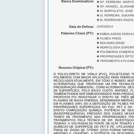
Banca Examinadora:
♠
Drª. FERREIRA, MARY
♠
Drª. RANGEL, ELIDIAN
♠
Dr. BORTOLETO, JOSÉ
♠
Dr. FERREIRA, SUKAR
♠
Dr. RODRIGUES ANJOS
Data de Defesa:
24/03/2014
Palavras-Chave (PT):
♠
EMBALAGENS PARA A
♠
FILMES FINOS
♠
MOLHABILIDADE
♠
MORFOLOGIA SUPERFI
♠
POLÍMEROS COMERCI
♠
PROPRIEDADES ÓPTI
♠
TRATAMENTO A PLASM
Resumo Original (PT):
O POLICLORETO DE VINILA (PVC), POLIETILENO 
POLÍMEROS COM MAIOR APLICAÇÃO PARA FABRICA
RECICLADOS ATUALMENTE, EM TODO O MUNDO. MUI
ALTERNATIVAS QUE PROPICIAM UM FIM TECNOLÓ
PRESERVAÇÃO AMBIENTAL. COMO ALTERNATIVA, DE
DE SUPERFÍCIES, PELO BAIXO CUSTO, RAPIDEZ, F
TAMBÉM PODEM SER DIMENSIONADOS PARA PRODUÇÃO
PROPOSTA FOI INVESTIGAR O EFEITO DE TRÊS ME
PLASMAS DE BAIXA ENERGIA, DENOMINADA IMERSÃO E
EM PLASMAS (IIIP); (III) A DEPOSIÇÃO DE FILMES
PROPRIEDADES SUPERFICIAIS DO PVC, PET E DO 
EFEITO COMPOSIÇÃO QUÍMICA, POTÊNCIA DE DE
(RADIOFREQUÊNCIA), PRESSÃO DOS GASES HEXAF
TEMPO DE TRATAMENTO NAS PROPRIEDADES FÍSI
TRATAMENTOS PELA TÉCNICA DE IIIP, INVESTIGO
TENSÃO, A VOLTAGEM DA FONTE DE ALTA TENSÃO 
QUÍMICAS DE SUPERFÍCIE DO PET E PE, UTILIZAND
FINOS DE ÓXIDO DE TITÂNIO (TIO2) FORAM OBTI
ARGÔNIO E OXIGÊNIO, A POTÊNCIA DA DESCARGA