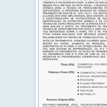
CÂMARA E A VOLTAGEM APLICADA. O GRAU DE MOLHA
MEDIDO PELO MÉTODO DA GOTA SÉSSIL. A RUGOSI
ATÔMICA (AFM). A TÉCNICA DE PERFILOMETRIA F
DEPOSITADOS. O PROGRAMA BASEADO NO CÓDIGO 
FREAMENTO DE ÍONS DE N+, SF5+ OU F+, VIA HIST
ALCANCE DOS ÍONS IMPLANTADOS. MAIS ADIANTE, 
E ESPECTROSCOPIA DE FOTOELÉTRONS DE RAIO
IDENTIFICAÇÃO DA ESTRUTURA QUÍMICA E DA CO
TÉCNICA DE ESPECTROSCOPIA NO ULTRAVIOLETA 9 V
PARA AVALIAR O EFEITO DO TRATAMENTO NA TRA
TÉCNICA DE DIFRATOMETRIA POR RAIOS-X (DRX) FOI
TIO2 DEPOSITADO SOBRE O VIDRO, PET E PE. PO
(TTVA) FORAM AVALIADAS POR MÉTODOS QUANT
MOLHABILIDADE FOI OBTIDO DE FORMA SELETIVA, QUA
APÓS OS TRATAMENTOS, PODENDO OCORRER SEM OU
REGIÃO DO VISÍVEL (AUMENTO OU REDUÇÃO)
SUBSTRATOS AO PLASMA, E DA TÉCNICA USADA. NE
(TH), SEM SISTEMA DE REFRIGERAÇÃO, OU 25,5 
DURANTE OS TRATAMENTOS. AS TAXAS DE TRANSMI
VIA TRATAMENTO POR IP E POR IIIP COM N2. OS
MODIFICAR AS PROPRIEDADES SUPERFICIAIS DAS
PROPOSTAS.
Título (EN):
COMMERCIAL POLYMERS
PACKAGING
Palavras-Chave (EN):
♠
COMMERCIAL POLYME
♠
OPTICAL PROPERTIES
♠
PACKAGING
♠
PLASMA TREATMENT
♠
SURFACE MORPHOLO
♠
THIN FILMS
♠
WETTABILITY
Resumo Original (EN):
POLYVINYLCHRORIDE (PVC), POLYETHYLENETER