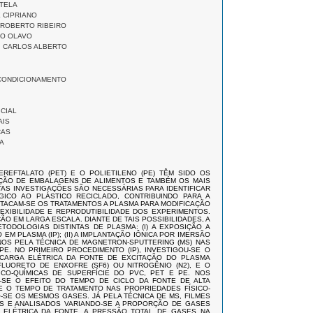
STELA
E CIPRIANO
 ROBERTO RIBEIRO
NO OLAVO
, CARLOS ALBERTO
CONDICIONAMENTO
CIAL
AIS
CAS
A
TEREFTALATO (PET) E O POLIETILENO (PE) TÊM SIDO OS
ÇÃO DE EMBALAGENS DE ALIMENTOS E TAMBÉM OS MAIS
TAS INVESTIGAÇÕES SÃO NECESSÁRIAS PARA IDENTIFICAR
GICO AO PLÁSTICO RECICLADO, CONTRIBUINDO PARA A
STACAM-SE OS TRATAMENTOS A PLASMA PARA MODIFICAÇÃO
LEXIBILIDADE E REPRODUTIBILIDADE DOS EXPERIMENTOS.
 EM LARGA ESCALA. DIANTE DE TAIS POSSIBILIDADES, A
TODOLOGIAS DISTINTAS DE PLASMA: (I) A EXPOSIÇÃO A
M PLASMA (IP); (II) A IMPLANTAÇÃO IÔNICA POR IMERSÃO
 FINOS PELA TÉCNICA DE MAGNETRON-SPUTTERING (MS) NAS
PE. NO PRIMEIRO PROCEDIMENTO (IP), INVESTIGOU-SE O
SCARGA ELÉTRICA DA FONTE DE EXCITAÇÃO DO PLASMA
LUORETO DE ENXOFRE (SF6) OU NITROGÊNIO (N2), E O
CO-QUÍMICAS DE SUPERFÍCIE DO PVC, PET E PE. NOS
U-SE O EFEITO DO TEMPO DE CICLO DA FONTE DE ALTA
E O TEMPO DE TRATAMENTO NAS PROPRIEDADES FÍSICO-
O-SE OS MESMOS GASES. JÁ PELA TÉCNICA DE MS, FILMES
DOS E ANALISADOS VARIANDO-SE A PROPORÇÃO DE GASES
 ELÉTRICA DA FONTE, A PRESSÃO TOTAL DE GASES NA