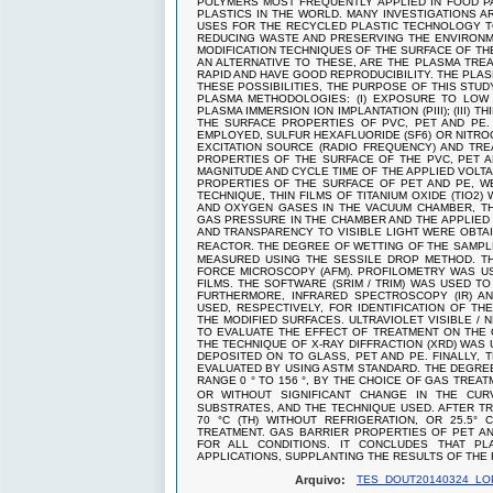
POLYMERS MOST FREQUENTLY APPLIED IN FOOD P
PLASTICS IN THE WORLD. MANY INVESTIGATIONS A
USES FOR THE RECYCLED PLASTIC TECHNOLOGY TO
REDUCING WASTE AND PRESERVING THE ENVIRONME
MODIFICATION TECHNIQUES OF THE SURFACE OF TH
AN ALTERNATIVE TO THESE, ARE THE PLASMA TRE
RAPID AND HAVE GOOD REPRODUCIBILITY. THE PLA
THESE POSSIBILITIES, THE PURPOSE OF THIS STU
PLASMA METHODOLOGIES: (I) EXPOSURE TO LOW E
PLASMA IMMERSION ION IMPLANTATION (PIII); (III)
THE SURFACE PROPERTIES OF PVC, PET AND PE. 
EMPLOYED, SULFUR HEXAFLUORIDE (SF6) OR NITRO
EXCITATION SOURCE (RADIO FREQUENCY) AND TRE
PROPERTIES OF THE SURFACE OF THE PVC, PET AN
MAGNITUDE AND CYCLE TIME OF THE APPLIED VOLT
PROPERTIES OF THE SURFACE OF PET AND PE, WE
TECHNIQUE, THIN FILMS OF TITANIUM OXIDE (TIO
AND OXYGEN GASES IN THE VACUUM CHAMBER, TH
GAS PRESSURE IN THE CHAMBER AND THE APPLIED
AND TRANSPARENCY TO VISIBLE LIGHT WERE OBTA
REACTOR. THE DEGREE OF WETTING OF THE SAMPL
MEASURED USING THE SESSILE DROP METHOD. TH
FORCE MICROSCOPY (AFM). PROFILOMETRY WAS US
FILMS. THE SOFTWARE (SRIM / TRIM) WAS USED TO
FURTHERMORE, INFRARED SPECTROSCOPY (IR) A
USED, RESPECTIVELY, FOR IDENTIFICATION OF T
THE MODIFIED SURFACES. ULTRAVIOLET VISIBLE / 
TO EVALUATE THE EFFECT OF TREATMENT ON THE 
THE TECHNIQUE OF X-RAY DIFFRACTION (XRD) WAS 
DEPOSITED ON TO GLASS, PET AND PE. FINALLY,
EVALUATED BY USING ASTM STANDARD. THE DEGREE
RANGE 0 ° TO 156 °, BY THE CHOICE OF GAS TREA
OR WITHOUT SIGNIFICANT CHANGE IN THE CUR
SUBSTRATES, AND THE TECHNIQUE USED. AFTER T
70 °C (TH) WITHOUT REFRIGERATION, OR 25.5°
TREATMENT. GAS BARRIER PROPERTIES OF PET AN
FOR ALL CONDITIONS. IT CONCLUDES THAT P
APPLICATIONS, SUPPLANTING THE RESULTS OF THE 
Arquivo:
TES_DOUT20140324_LOP