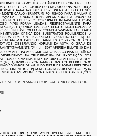
BILIDADE DAS AMOSTRAS VIA ÂNGULO DE CONTATO, , FOI
DADE SUPERFICIAL OBTIDA POR MICROSCOPIA POR FORÇA
OI USADA PARA AVALIAR A ESPESSURA (H) DOS FILMES
MONTE CARLO (SRIM/TRIM) FOI USADO PARA SIMULAR O
OGRAMA DA FLUÊNCIA DE ÍONS IMPLANTADOS EM FUNÇÃO DO
AS TÉCNICAS DE ESPECTROSCOPIA DE INFRAVERMELHO (IV)
S-X (XPS) FORAM USADAS, RESPECTIVAMENTE, PARA
MPOSIÇÃO QUÍMICA DAS SUPERFÍCIES MODIFICADAS. A
ISÍVEL/INFRAVERMELHO-PRÓXIMO (UV-VIS-NIR) FOI USADA
NSMITÂNCIA ÓPTICA DOS SUBSTRATOS POLIMÉRICOS. A
 USADA PARA IDENTIFICAR A FASE CRISTALINA DO FILME DE
R FIM, PROPRIEDADES DE BARREIRA AO VAPOR DE ÁGUA
ITATIVOS OBSERVANDO NORMAS DA ASTM. O GRAU DE
NTITATIVAMENTE (0º <  < 156°) AFERIDA EM ATÉ 30 DIAS
 COM ALTERAÇÃO SIGNIFICATIVA NAS CURVAS DE T() NA
, DEPENDENDO DA TEMPERATURA DE EXPOSIÇÃO DOS
STE CASO, A MÁXIMA TEMPERATURA FOI AFERIDA EM 70 °C
°C (TC), QUANDO O PORTA-AMOSTRAS FOI REFRIGERADO
SSÃO AO VAPOR DE ÁGUA DO PET E PE FORAM REDUZIDAS
 PROCEDIMENTOS A PLASMA FORAM SATISFATÓRIOS PARA
 EMBALAGENS POLIMÉRICAS, PARA AS DUAS APLICAÇÕES
 TREATED BY PLASMA FOR OPTICAL DEVICES AND FOOD
RS
GY
APHTHALATE (PET) AND POLYETHYLENE (PE) ARE THE