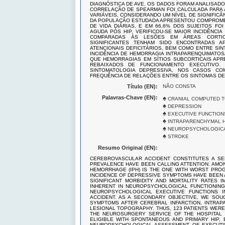
DIAGNÓSTICA DE AVE. OS DADOS FORAM ANALISADO
CORRELAÇÃO DE SPEARMAN FOI CALCULADA PARA 
VARIÁVEIS, CONSIDERANDO UM NÍVEL DE SIGNIFIC
DA POPULAÇÃO ESTUDADA APRESENTOU COMPROMET
DE VIDA DIÁRIAS, E EM 66,6% DOS SUJEITOS FOI
AGUDA PÓS HIP. VERIFICOU-SE MAIOR INCIDÊNCI
COMPARADAS ÀS LESÕES EM ÁREAS CORTICAI
SIGNIFICANTES TENHAM SIDO ENCONTRADAS 
ATENCIONAIS DEFICITÁRIOS, BEM COMO ENTRE SIN
INCIDÊNCIA DE HEMORRAGIA INTRAPARENQUIMATOS
QUE HEMORRAGIAS EM SÍTIOS SUBCORTICAIS AP
REBAIXADOS DE FUNCIONAMENTO EXECUTIVO.
SINTOMATOLOGIA DEPRESSIVA, NOS CASOS CO
FREQUÊNCIA DE RELAÇÕES ENTRE OS SINTOMAS DE
Título (EN):
NÃO CONSTA
Palavras-Chave (EN):
♠
CRANIAL COMPUTED 
♠
DEPRESSION
♠
EXECUTIVE FUNCTION
♠
INTRAPARENCHYMAL 
♠
NEUROPSYCHOLOGICA
♠
STROKE
Resumo Original (EN):
CEREBROVASCULAR ACCIDENT CONSTITUTES A SE
PREVALENCE HAVE BEEN CALLING ATTENTION. AMO
HEMORRHAGE (IPH) IS THE ONE WITH WORST PROG
INCIDENCE OF DEPRESSIVE SYMPTOMS HAVE BEEN 
SIGNIFICANT MORBIDITY AND MORTALITY RATES I
INHERENT IN NEUROPSYCHOLOGICAL FUNCTIONING,
NEUROPSYCHOLOGICAL EXECUTIVE FUNCTIONS 
ACCIDENT. AS A SECONDARY OBJECTIVE, WE SOU
SYMPTOMS AFTER CEREBRAL INFARCTION, INTRA
LESIONAL TOPOGRAPHY. THUS, 123 PATIENTS WER
THE NEUROSURGERY SERVICE OF THE HOSPITAL 
ELIGIBLE WITH SPONTANEOUS AND PRIMARY HIP, 
NEUROPSYCHOLOGICAL ASSESSMENT OF EXECUTIV