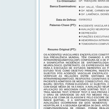
Co-Orientador:
Drª. TABAQUIM, MARIA 
Banca Examinadora:
♠
Drª. VALLE, TÂNIA GR
♠
Drª. NEME, CARMEN M
♠
Drª. LAMÔNICA, DIONÍ
Data de Defesa:
03/08/2012
Palavras-Chave (PT):
♠
ACIDENTE VASCULAR 
♠
AVALIAÇÃO NEUROPSI
♠
DEPRESSÃO
♠
FUNÇÕES EXECUTIVA
♠
HEMORRAGIA INTRAP
♠
TOMOGRAFIA COMPUTA
Resumo Original (PT):
OS ACIDENTES VASCULARES ENCEFÁLICOS CONSTIT
SUA PREVALÊNCIA MUNDIAL TÊM CHAMADO À AT
INTRAPARENQUIMATOSA (HIP) CONFIGURA-SE A DE 
A SIGNIFICATIVA INCIDÊNCIA DE SINTOMATOLOG
NEUROLÓGICO. ENTRETANTO, OS EXPRESSIVOS ÍND
PARA A EXECUÇÃO DE ESTUDOS INERENTES AO F
ESTUDO TEVE COMO OBJETIVO PRINCIPAL INVEST
SUJEITOS PÓS ACIDENTE VASCULAR ENCEFÁLICO
VERIFICAR AS RELAÇÕES ENTRE SINTOMAS D
INTRAPARENQUIMATOSO, RESPOSTAS COGNITIVAS E
PACIENTES ADMITIDOS DE MODO CONSECUTIVO, PE
BAURU. DESTES, FORAM ELEGÍVEIS 12 SUJEITOS,
COM IDADE MÉDIA DE 58,5 ANOS. A AVALIAÇÃO NE
APLICAÇÃO DO WISCONSIN CARD SORTING TEST; D
TRAIL MAKING TEST; STROOP TEST; E DAS PROVAS
O GRAU DE GRAVIDADE DO AVE FOI MEDIDO PELA
ESCALA DE COMA DE GLASGOW E PELO ESCORE DE 
ÍNDICE BARTHEL, E A SINTOMATOLOGIA DEPRE
AVALIAÇÕES OCORRERAM EM DOIS MOMENTOS: A
HOSPITALAR, E A SEGUNDA EM MÉDIA 36 DIAS, AP
COMPUTADORIZADA DE CRÂNIO, FORAM REALIZ