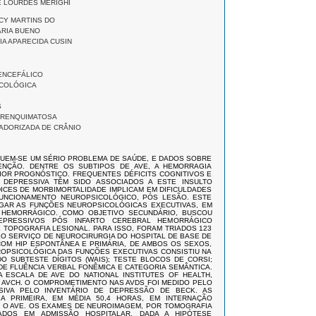
DE LOURDES MERIGHI
ACY MARTINS DO
ARIA BUENO
SIA APARECIDA CUSIN
ENCEFÁLICO
COLÓGICA
S
ARENQUIMATOSA
DORIZADA DE CRÂNIO
UEM-SE UM SÉRIO PROBLEMA DE SAÚDE, E DADOS SOBRE
ENÇÃO. DENTRE OS SUBTIPOS DE AVE, A HEMORRAGIA
PIOR PROGNÓSTICO. FREQUENTES DÉFICITS COGNITIVOS E
IA DEPRESSIVA TÊM SIDO ASSOCIADOS A ESTE INSULTO
ICES DE MORBIMORTALIDADE IMPLICAM EM DIFICULDADES
UNCIONAMENTO NEUROPSICOLÓGICO, PÓS LESÃO. ESTE
IGAR AS FUNÇÕES NEUROPSICOLÓGICAS EXECUTIVAS, EM
 HEMORRÁGICO. COMO OBJETIVO SECUNDÁRIO, BUSCOU
EPRESSIVOS PÓS INFARTO CEREBRAL HEMORRÁGICO
 TOPOGRAFIA LESIONAL. PARA ISSO, FORAM TRIADOS 123
LO SERVIÇO DE NEUROCIRURGIA DO HOSPITAL DE BASE DE
 COM HIP ESPONTÂNEA E PRIMÁRIA, DE AMBOS OS SEXOS,
UROPSICOLÓGICA DAS FUNÇÕES EXECUTIVAS CONSISTIU NA
O SUBTESTE DÍGITOS (WAIS); TESTE BLOCOS DE CORSI;
 DE FLUÊNCIA VERBAL FONÊMICA E CATEGORIA SEMÂNTICA.
 ESCALA DE AVE DO NATIONAL INSTITUTES OF HEALTH,
AVCH. O COMPROMETIMENTO NAS AVDS FOI MEDIDO PELO
SSIVA PELO INVENTÁRIO DE DEPRESSÃO DE BECK. AS
 PRIMEIRA, EM MÉDIA 50,4 HORAS, EM INTERNAÇÃO
ÓS O AVE. OS EXAMES DE NEUROIMAGEM, POR TOMOGRAFIA
ADOS EM ADMISSÃO HOSPITALAR, DADA A HIPÓTESE