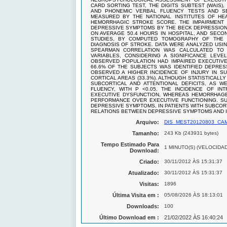
CARD SORTING TEST, THE DIGITS SUBTEST (WAIS),
AND PHONEMIC VERBAL FLUENCY TESTS AND S
MEASURED BY THE NATIONAL INSTITUTES OF H
HEMORRHAGIC STROKE SCORE. THE IMPAIRMENT 
DEPRESSIVE SYMPTOMS BY THE BECK DEPRESSION 
ON AVERAGE 50.4 HOURS IN HOSPITAL, AND SECO
STUDIES, BY COMPUTED TOMOGRAPHY OF THE 
DIAGNOSIS OF STROKE. DATA WERE ANALYZED USIN
SPEARMAN CORRELATION WAS CALCULATED TO 
VARIABLES, CONSIDERING A SIGNIFICANCE LEVE
OBSERVED POPULATION HAD IMPAIRED EXECUTIVE F
66.6% OF THE SUBJECTS WAS IDENTIFIED DEPRES
OBSERVED A HIGHER INCIDENCE OF INJURY IN SU
CORTICAL AREAS (33.3%). ALTHOUGH STATISTICAL
SUBCORTICAL AND ATTENTIONAL DEFICITS, AS 
FLUENCY, WITH P <0.05. THE INCIDENCE OF I
EXECUTIVE DYSFUNCTION, WHEREAS HEMORRHAGE
PERFORMANCE OVER EXECUTIVE FUNCTIONING. S
DEPRESSIVE SYMPTOMS, IN PATIENTS WITH SUBCO
RELATIONS BETWEEN DEPRESSIVE SYMPTOMS AND I
Arquivo:
DIS_MEST20120803_CAM
Tamanho:
243 Kb (243931 bytes)
Tempo Estimado Para
1 MINUTO(S) (VELOCIDA
Download:
Criado:
30/11/2012 ÀS 15:31:37
Atualizado:
30/11/2012 ÀS 15:31:37
Visitas:
1896
Última Visita em :
05/08/2026 ÀS 18:13:01
Downloads:
100
Último Download em :
21/02/2022 ÀS 16:40:24