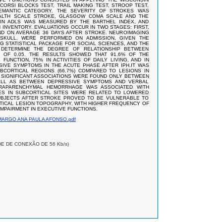
 CORSI BLOCKS TEST, TRAIL MAKING TEST, STROOP TEST,
EMANTIC CATEGORY. THE SEVERITY OF STROKES WAS
EALTH SCALE STROKE, GLASGOW COMA SCALE AND THE
IN ADLS WAS MEASURED BY THE BARTHEL INDEX, AND
INVENTORY. EVALUATIONS OCCUR IN TWO STAGES: FIRST,
ND ON AVERAGE 36 DAYS AFTER STROKE. NEUROIMAGING
SKULL, WERE PERFORMED ON ADMISSION, GIVEN THE
G STATISTICAL PACKAGE FOR SOCIAL SCIENCES, AND THE
DETERMINE THE DEGREE OF RELATIONSHIP BETWEEN
L OF 0.05. THE RESULTS SHOWED THAT 91.6% OF THE
UNCTION, 75% IN ACTIVITIES OF DAILY LIVING, AND IN
SIVE SYMPTOMS IN THE ACUTE PHASE AFTER IPH.IT WAS
BCORTICAL REGIONS (66.7%) COMPARED TO LESIONS IN
LY SIGNIFICANT ASSOCIATIONS WERE FOUND ONLY BETWEEN
WELL AS BETWEEN DEPRESSIVE SYMPTOMS AND VERBAL
NTRAPARENCHYMAL HEMORRHAGE WAS ASSOCIATED WITH
S IN SUBCORTICAL SITES WERE RELATED TO LOWERED
UBJECTS AFTER STROKE PROVED TO BE VULNERABLE TO
RTICAL LESION TOPOGRAPHY, WITH HIGHER FREQUENCY OF
MPAIRMENT IN EXECUTIVE FUNCTIONS.
ARGO ANA PAULA AFONSO.pdf
DE DE CONEXÃO DE 56 Kb/s)