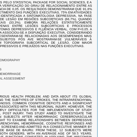
S PELO STATISTICAL PACKAGE FOR SOCIAL SCIENCES, E A
A VERIFICAÇÃO DO GRAU DE RELACIONAMENTO ENTRE AS
ÂNCIA DE 0,05. OS RESULTADOS DEMONSTRARAM QUE 91,6%
IMENTO DAS FUNÇÕES EXECUTIVAS, 75% EM ATIVIDADES
 IDENTIFICADA A SINTOMATOLOGIA DEPRESSIVA, NA FASE
A DE LESÃO EM REGIÕES SUBCORTICAIS (66,7%), QUANDO
S (33,3%). EMBORA RELAÇÕES ESTATISTICAMENTE
APENAS ENTRE LESÕES SUBCORTICAIS E PROCESSOS
TOMAS DEPRESSIVOS E FLUÊNCIA VERBAL, COM P<0,05. A
A ASSOCIOU-SE A DISFUNÇÃO EXECUTIVA, CONSIDERANDO
RESENTARAM-SE RELACIONADAS AOS DESEMPENHOS MAIS
 SUJEITOS PÓS AVE MOSTRARAM-SE VULNERÁVEIS À
M TOPOGRAFIA SUBCORTICAL DE LESÃO, COM MAIOR
PRESSIVOS E PREJUÍZOS NAS FUNÇÕES EXECUTIVAS.
TOMOGRAPHY
S
HEMORRHAGE
L ASSESSMENT
RIOUS HEALTH PROBLEM, AND DATA ABOUT ITS GLOBAL
NG THE SUBTYPES OF STROKES, THE INTRAPARENCHYMAL
NOSIS. COMMON COGNITIVE DEFICITS AND A SIGNIFICANT
ASSOCIATED WITH THIS NEURONAL INJURY. HOWEVER, THE
MPLY DIFFICULTIES FOR THE IMPLEMENTATION OF STUDY
 POST INJURY. THIS STUDY AIMED TO INVESTIGATE THE
IN SUBJECTS AFTER HEMORRHAGIC CEREBROVASCULAR
GHT TO EXAMINE RELATIONSHIPS BETWEEN DEPRESSIVE
PARENCHYMAL HEMORRHAGE, COGNITIVE RESPONSES AND
E SCREENED AND ADMITTED IN A CONSECUTIVE MANNER BY
DE BASE DE BAURU. FROM THESE, 12 SUBJECTS WERE
BOTH GENDERS, WITH AN AVERAGE AGE OF 58.5 YEARS.
E FUNCTIONS CONSISTED IN APPLYING THE WISCONSIN