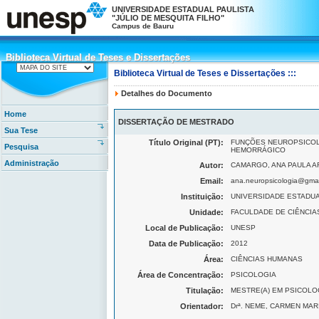
UNIVERSIDADE ESTADUAL PAULISTA
"JÚLIO DE MESQUITA FILHO"
Campus de Bauru
Biblioteca Virtual de Teses e Dissertações
Biblioteca Virtual de Teses e Dissertações
Biblioteca Virtual de Teses e Dissertações :::
Detalhes do Documento
Home
DISSERTAÇÃO DE MESTRADO
Sua Tese
Título Original (PT):
FUNÇÕES NEUROPSICOL
Pesquisa
HEMORRÁGICO
Administração
Autor:
CAMARGO, ANA PAULA 
Email:
ana.neuropsicologia@gma
Instituição:
UNIVERSIDADE ESTADUAL
Unidade:
FACULDADE DE CIÊNCIAS 
Local de Publicação:
UNESP
Data de Publicação:
2012
Área:
CIÊNCIAS HUMANAS
Área de Concentração:
PSICOLOGIA
Titulação:
MESTRE(A) EM PSICOLO
Orientador:
Drª. NEME, CARMEN MAR