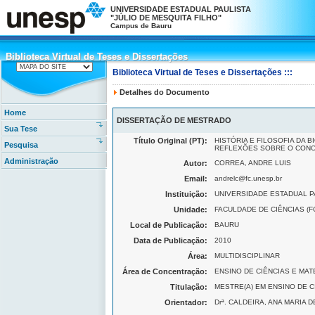
UNIVERSIDADE ESTADUAL PAULISTA
"JÚLIO DE MESQUITA FILHO"
Campus de Bauru
Biblioteca Virtual de Teses e Dissertações
Biblioteca Virtual de Teses e Dissertações
Biblioteca Virtual de Teses e Dissertações :::
Detalhes do Documento
Home
DISSERTAÇÃO DE MESTRADO
Sua Tese
Título Original (PT):
HISTÓRIA E FILOSOFIA DA 
Pesquisa
REFLEXÕES SOBRE O CONC
Administração
Autor:
CORREA, ANDRE LUIS
Email:
andrelc@fc.unesp.br
Instituição:
UNIVERSIDADE ESTADUAL PA
Unidade:
FACULDADE DE CIÊNCIAS (FC
Local de Publicação:
BAURU
Data de Publicação:
2010
Área:
MULTIDISCIPLINAR
Área de Concentração:
ENSINO DE CIÊNCIAS E MA
Titulação:
MESTRE(A) EM ENSINO DE C
Orientador:
Drª. CALDEIRA, ANA MARIA 