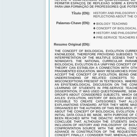
PERMITIR ESPAÇOS DE REFLEXÃO SOBRE A EPIST
PARA UMA FORMAÇÃO DE PROFESSORES QUE POTENC
Título (EN):
HISTORY AND PHILOSOPHY 
REFLECTIONS ABOUT THE C
Palavras-Chave (EN):
♠
BIOLOGY TEACHING
♠
CONCEPT OF BIOLOGICAL
♠
HISTORY AND PHILOSOPH
♠
PRE-SERVICE TEACHERS 
Resumo Original (EN):
THE CONCEPT OF BIOLOGICAL EVOLUTION CURRENT
KNOWLEDGE, THEREFORE PROVIDING SUBSIDIES T
INTERPRETATION OF THE MULTIPLE SCENES THAT 
NOWADAYS. THE NATIONAL CURRICULAR PARAM
BIOLOGICAL EVOLUTION IS A UNIFYING CONCEPT O
THEORY CAN ESTABLISH A CONNECTION WITH OT
FRAGMENTED EDUCATION. MANY RESEARCHES POINT 
ACCEPT THE CONCEPT OF EVOLUTION, BEING ONE 
UNDERSTANDING OF RELATED CONCEPTS TO
MISCONCEPTIONS PRESENT IN TEXTBOOKS. WHEREFO
AN EPISTEMOLOGICAL DISCUSSION ON THE CON
LEARNING OF STUDENTS IN PRE-SERVICE TEACHE
DISSERTATION, IT WAS USED QUESTIONNAIRE, SEMI
GROUPS ABOUT CONSIDERED SUBJECTS, WHICH G
AXLES: EVOLUTION, HISTORY OF BIOLOGY AND EDU
POSSIBLE TO CREATE CATEGORIES THAT ALL
EXPLANATIONS STANDARD. AFTER THEY WERE MADE
ORGANIZED BY THE AUTHORS OF THIS RESEARCH, I
ABOUT THE CONCEPT OF BIOLOGICAL EVOLUTION. 
INITIAL DATA COULD BE MADE, WITH PURPOSE OF
BEEN REACHED WITH THE DIDACTIC INTERVENTION
CONCLUDE THAT, ALTHOUGH THE STUDENTS SHOW
INCLUSION OF HISTORY AND PHILOSOPHY OF BIOL
CONFRONTATION SOURCE WITH THE INITIAL CON
ADVANCE IN CONSTRUCTION OF THE REQUESTED 
CONCEPT. FINALLY, I CONSIDER THAT, WHEN ALLO