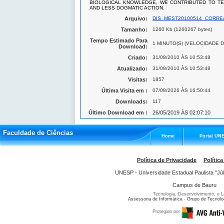
BIOLOGICAL KNOWLEDGE, WE CONTRIBUTED TO TE
AND LESS DOGMATIC ACTION.
Arquivo:
DIS_MEST20100514_CORREA
Tamanho:
1260 Kb (1260267 bytes)
Tempo Estimado Para
1 MINUTO(S) (VELOCIDADE D
Download:
Criado:
31/08/2010 ÀS 10:53:48
Atualizado:
31/08/2010 ÀS 10:53:48
Visitas:
1857
Última Visita em :
07/08/2026 ÀS 16:50:44
Downloads:
117
Último Download em :
26/05/2019 ÀS 02:07:10
Faculdade de Ciências
Home
Portal UN
Política de Privacidade
Política
UNESP - Universidade Estadual Paulista "Júl
Campus de Bauru
Tecnologia, Desenvolvimento, e L
Assessoria de Informática
-
Grupo de Tecnolo
Protegido por