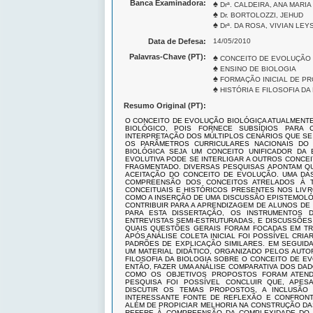
Banca Examinadora:
♠
Drª. CALDEIRA, ANA MARI
♠
Dr. BORTOLOZZI, JEHUD
♠
Drª. DA ROSA, VIVIAN LEY
Data de Defesa:
14/05/2010
Palavras-Chave (PT):
♠
CONCEITO DE EVOLUÇÃO 
♠
ENSINO DE BIOLOGIA
♠
FORMAÇÃO INICIAL DE P
♠
HISTÓRIA E FILOSOFIA DA
Resumo Original (PT):
O CONCEITO DE EVOLUÇÃO BIOLÓGICA ATUALMENTE
BIOLÓGICO, POIS FORNECE SUBSÍDIOS PARA 
INTERPRETAÇÃO DOS MÚLTIPLOS CENÁRIOS QUE SE 
OS PARÂMETROS CURRICULARES NACIONAIS DO 
BIOLÓGICA SEJA UM CONCEITO UNIFICADOR DA 
EVOLUTIVA PODE SE INTERLIGAR A OUTROS CONCEI
FRAGMENTADO. DIVERSAS PESQUISAS APONTAM Q
ACEITAÇÃO DO CONCEITO DE EVOLUÇÃO. UMA DAS
COMPREENSÃO DOS CONCEITOS ATRELADOS À T
CONCEITUAIS E HISTÓRICOS PRESENTES NOS LIVR
COMO A INSERÇÃO DE UMA DISCUSSÃO EPISTEMOLÓ
CONTRIBUIR PARA A APRENDIZAGEM DE ALUNOS DE
PARA ESTA DISSERTAÇÃO, OS INSTRUMENTOS D
ENTREVISTAS SEMI-ESTRUTURADAS, E DISCUSSÕE
QUAIS QUESTÕES GERAIS FORAM FOCADAS EM TRÊS
APÓS ANÁLISE COLETA INICIAL FOI POSSÍVEL CR
PADRÕES DE EXPLICAÇÃO SIMILARES. EM SEGUIDA
UM MATERIAL DIDÁTICO, ORGANIZADO PELOS AUTO
FILOSOFIA DA BIOLOGIA SOBRE O CONCEITO DE EV
ENTÃO, FAZER UMA ANÁLISE COMPARATIVA DOS DADO
COMO OS OBJETIVOS PROPOSTOS FORAM ATENDI
PESQUISA FOI POSSÍVEL CONCLUIR QUE, APES
DISCUTIR OS TEMAS PROPOSTOS, A INCLUSÃO 
INTERESSANTE FONTE DE REFLEXÃO E CONFRONT
ALÉM DE PROPICIAR MELHORIA NA CONSTRUÇÃO DA
REFERE À COMPREENSÃO DA COMPLEXIDADE DO C