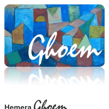
Ghoem
Hemera