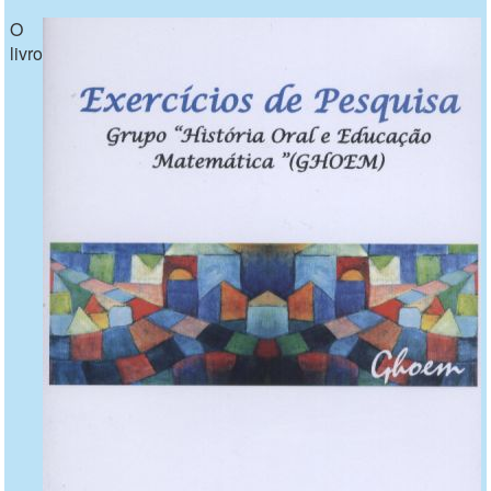
O
livro