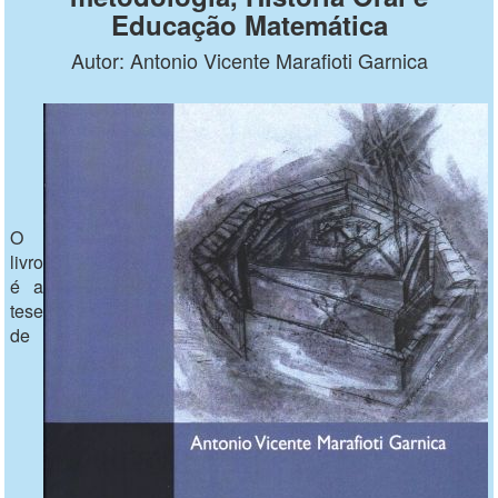
Educação Matemática
Autor: Antonio Vicente Marafioti Garnica
O
livro
é a
tese
de