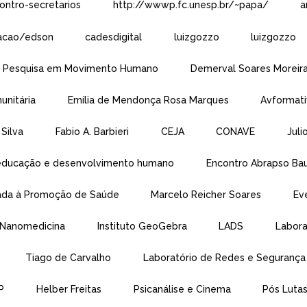
ontro-secretarios
http://wwwp.fc.unesp.br/~papa/
a
acao/edson
cadesdigital
luizgozzo
luizgozzo
de Pesquisa em Movimento Humano
Demerval Soares Moreir
unitária
Emília de Mendonça Rosa Marques
Avformat
Silva
Fabio A. Barbieri
CEJA
CONAVE
Juli
: educação e desenvolvimento humano
Encontro Abrapso Ba
icada à Promoção de Saúde
Marcelo Reicher Soares
Ev
e Nanomedicina
Instituto GeoGebra
LADS
Labora
Tiago de Carvalho
Laboratório de Redes e Seguranç
P
Helber Freitas
Psicanálise e Cinema
Pós Luta