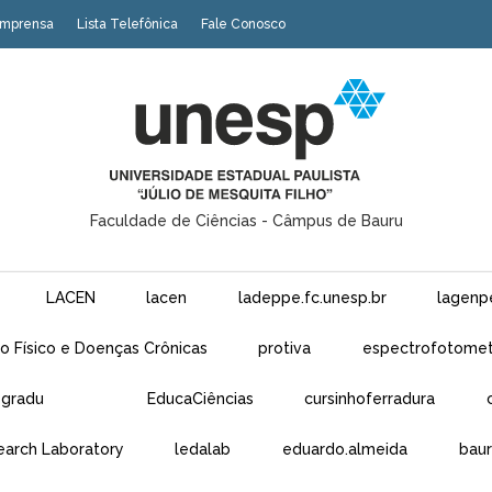
Imprensa
Lista Telefônica
Fale Conosco
Faculdade de Ciências - Câmpus de Bauru
LACEN
lacen
ladeppe.fc.unesp.br
lagenp
o Físico e Doenças Crônicas
protiva
espectrofotome
sgradu
EducaCiências
cursinhoferradura
earch Laboratory
ledalab
eduardo.almeida
baur