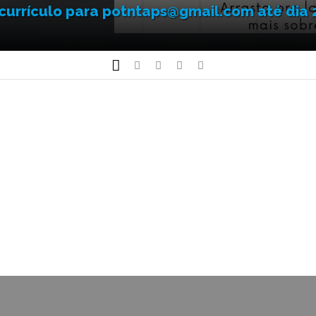
currículo para potntaps@gmail.com até dia