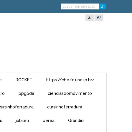
e
ROCKET
https://cbe.fc.unesp.br/
tro
ppgpda
cienciasdomovimento
cursinhoferradura
cursinhoferradura
u
jubileu
perea
Grandini