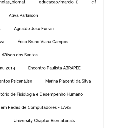
nelas_biomat
educacao/marcio
cif
Ativa Parkinson
a
Agnaldo José Ferrari
iva
Érico Bruno Viana Campos
o Wilson dos Santos
uru 2014
Encontro Paulista ABRAPEE
entos Psicanálise
Marina Piacenti da Silva
tório de Fisiologia e Desempenho Humano
a em Redes de Computadores - LARS
s
University Chapter Biomaterials