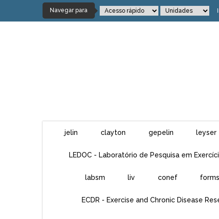
Navegar para
jelin
clayton
gepelin
leyser
LEDOC - Laboratório de Pesquisa em Exercíci
labsm
liv
conef
form
ECDR - Exercise and Chronic Disease Res